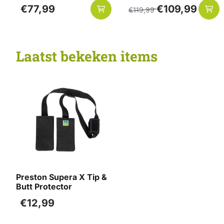
Prijs: 77,99
Van 119,99 voor 109,99
€77,99
€109,99
€119,99
Laatst bekeken items
Preston Supera X Tip &
Butt Protector
€
12,99