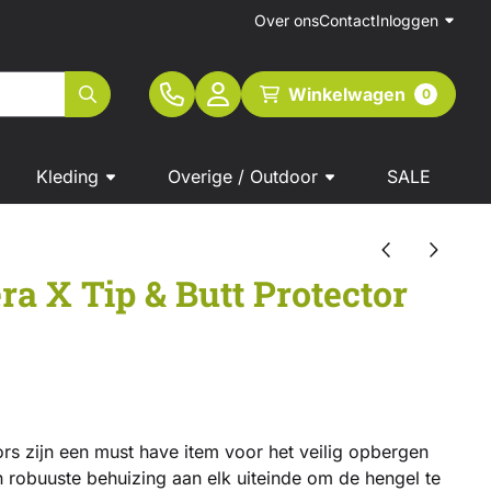
Over ons
Contact
Inloggen
Winkelwagen
0
Kleding
Overige / Outdoor
SALE
ra X Tip & Butt Protector
ors zijn een must have item voor het veilig opbergen
 robuuste behuizing aan elk uiteinde om de hengel te