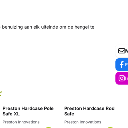
 behuizing aan elk uiteinde om de hengel te
M
F
I
r
Preston Hardcase Pole
Preston Hardcase Rod
Safe XL
Safe
Merk:
Merk:
Preston Innovations
Preston Innovations