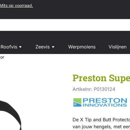
Mits op voorraad.
Roofvis
Zeevis
Werpmolens
Vislijnen
tor
Preston Supe
Artikelnr:
P0130124
De X Tip and Butt Protect
van jouw hengels, met een