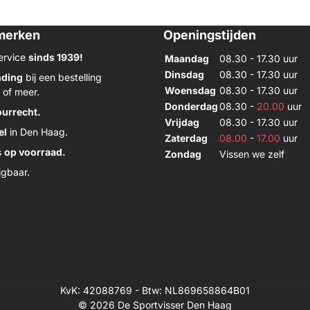
merken
Openingstijden
ervice
sinds 1939!
Maandag
08.30 - 17.30 uur
Dinsdag
08.30 - 17.30 uur
nding
bij een bestelling
Woensdag
08.30 - 17.30 uur
 of meer.
Donderdag
08.30 -
20.00
uur
ourrecht.
Vrijdag
08.30 - 17.30 uur
el
in Den Haag.
Zaterdag
08.00
-
17.00
uur
s
op voorraad.
Zondag
Vissen we zelf
jgbaar.
KvK: 42088769 - Btw: NL869658864B01
© 2026 De Sportvisser Den Haag