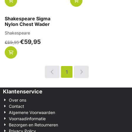
Shakespeare Sigma
Nylon Chest Wader
Merk:
Shakespeare
Van 69,95 voor 59,95
€59,95
€69,95
1
Klantenservice
Over ons
Contact
Algemene Voorwaarden
Voorraadinformatie
Bezorgen en Retourneren
Privacy Policy