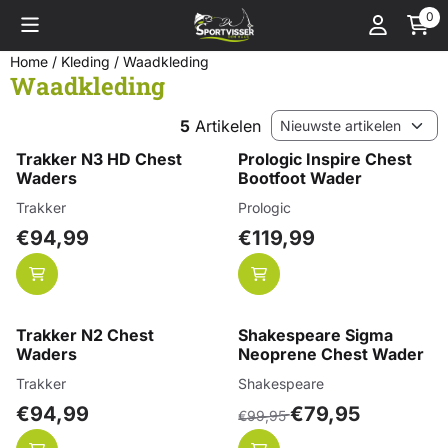
Cookievoorkeuren zijn momenteel gesloten.
0
Home
/
Kleding
/
Waadkleding
Waadkleding
Sorteermethode
5
Artikelen
Trakker N3 HD Chest
Prologic Inspire Chest
Waders
Bootfoot Wader
Merk:
Merk:
Trakker
Prologic
Prijs: 94,99
Prijs: 119,99
€94,99
€119,99
Trakker N2 Chest
Shakespeare Sigma
Waders
Neoprene Chest Wader
Merk:
Merk:
Trakker
Shakespeare
Prijs: 94,99
Van 99,95 voor 79,95
€94,99
€79,95
€99,95