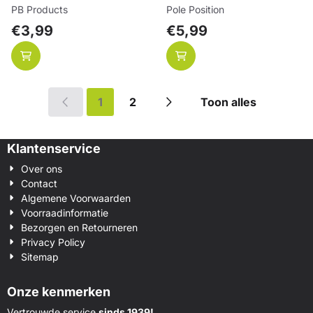
Merk:
Merk:
PB Products
Pole Position
Prijs: 3,99
Prijs: 5,99
€3,99
€5,99
1
2
Toon alles
Klantenservice
Over ons
Contact
Algemene Voorwaarden
Voorraadinformatie
Bezorgen en Retourneren
Privacy Policy
Sitemap
Onze kenmerken
Vertrouwde service
sinds 1939!