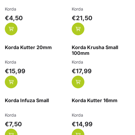
Merk:
Merk:
Korda
Korda
Prijs: 4,50
Prijs: 21,50
€4,50
€21,50
Korda Kutter 20mm
Korda Krusha Small
100mm
Merk:
Merk:
Korda
Korda
Prijs: 15,99
Prijs: 17,99
€15,99
€17,99
Korda Infuza Small
Korda Kutter 16mm
Merk:
Merk:
Korda
Korda
Prijs: 7,50
Prijs: 14,99
€7,50
€14,99