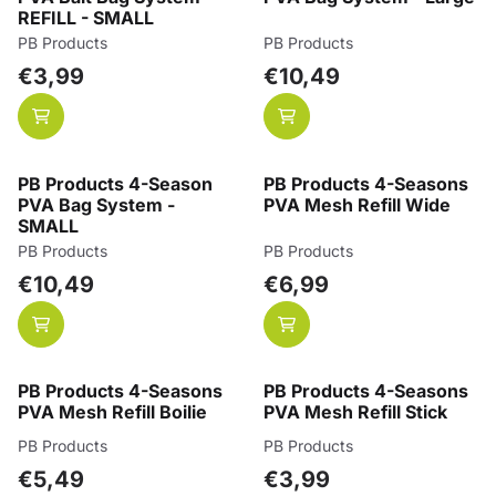
REFILL - SMALL
Merk:
Merk:
PB Products
PB Products
Prijs: 3,99
Prijs: 10,49
€3,99
€10,49
PB Products 4-Season
PB Products 4-Seasons
PVA Bag System -
PVA Mesh Refill Wide
SMALL
Merk:
Merk:
PB Products
PB Products
Prijs: 10,49
Prijs: 6,99
€10,49
€6,99
PB Products 4-Seasons
PB Products 4-Seasons
PVA Mesh Refill Boilie
PVA Mesh Refill Stick
Merk:
Merk:
PB Products
PB Products
Prijs: 5,49
Prijs: 3,99
€5,49
€3,99