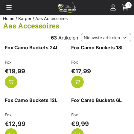
Cookievoorkeuren zijn momenteel gesloten.
0
Home
/
Karper
/
Aas Accessoires
Aas Accessoires
Sorteermethode
63
Artikelen
Fox Camo Buckets 24L
Fox Camo Buckets 18L
Merk:
Merk:
Fox
Fox
Prijs: 19,99
Prijs: 17,99
€19,99
€17,99
Fox Camo Buckets 12L
Fox Camo Buckets 6L
Merk:
Merk:
Fox
Fox
Prijs: 12,99
Prijs: 9,99
€12,99
€9,99