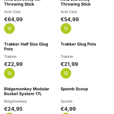
Throwing Stick
Throwing Stick
Merk:
Merk:
Avid Carp
Avid Carp
Prijs: 64,99
Prijs: 54,99
€64,99
€54,99
Trakker Half Size Glug
Trakker Glug Pots
Pots
Merk:
Merk:
Trakker
Trakker
Prijs: 22,99
Prijs: 21,99
€22,99
€21,99
Ridgemonkey Modular
Spomb Scoop
Bucket System 17L
Merk:
Merk:
Ridgemonkey
Spomb
Prijs: 24,95
Prijs: 4,99
€24,95
€4,99