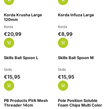
Korda Krusha Large
Korda Infuza Large
120mm
Merk:
Merk:
Korda
Korda
Prijs: 20,99
Prijs: 8,99
€20,99
€8,99
Skills Bait Spoon L
Skills Bait Spoon M
Merk:
Merk:
Skills
Skills
Prijs: 15,95
Prijs: 15,95
€15,95
€15,95
PB Products PVA Mesh
Pole Position Soluble
Threader 14cm
Foam Chips Multi Color