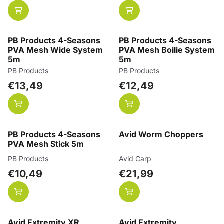
PB Products 4-Seasons
PB Products 4-Seasons
PVA Mesh Wide System
PVA Mesh Boilie System
5m
5m
Merk:
Merk:
PB Products
PB Products
Prijs: 13,49
Prijs: 12,49
€13,49
€12,49
PB Products 4-Seasons
Avid Worm Choppers
PVA Mesh Stick 5m
Merk:
Merk:
PB Products
Avid Carp
Prijs: 10,49
Prijs: 21,99
€10,49
€21,99
Avid Extremity XR
Avid Extremity