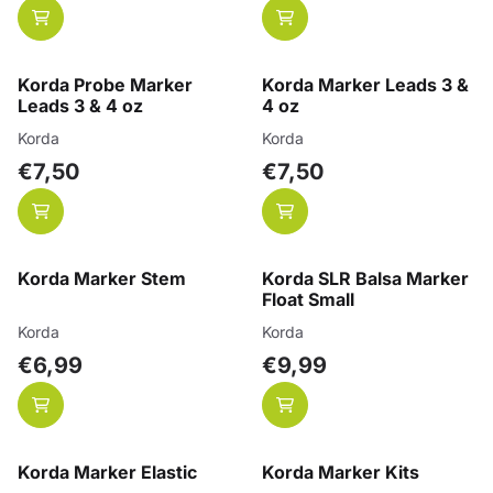
Korda Probe Marker
Korda Marker Leads 3 &
Leads 3 & 4 oz
4 oz
Merk:
Merk:
Korda
Korda
Prijs: 7,50
Prijs: 7,50
€7,50
€7,50
Korda Marker Stem
Korda SLR Balsa Marker
Float Small
Merk:
Merk:
Korda
Korda
Prijs: 6,99
Prijs: 9,99
€6,99
€9,99
Korda Marker Elastic
Korda Marker Kits