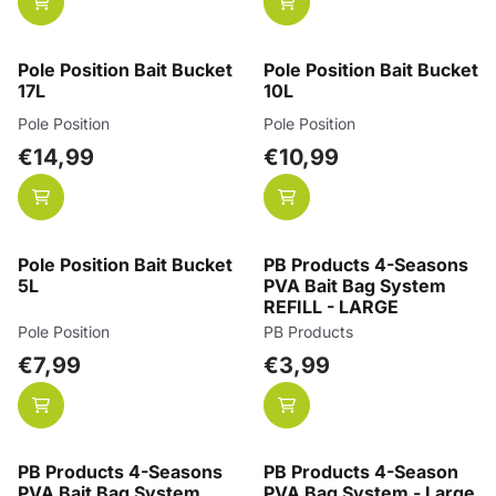
Pole Position Bait Bucket
Pole Position Bait Bucket
17L
10L
Merk:
Merk:
Pole Position
Pole Position
Prijs: 14,99
Prijs: 10,99
€14,99
€10,99
Pole Position Bait Bucket
PB Products 4-Seasons
5L
PVA Bait Bag System
REFILL - LARGE
Merk:
Merk:
Pole Position
PB Products
Prijs: 7,99
Prijs: 3,99
€7,99
€3,99
PB Products 4-Seasons
PB Products 4-Season
PVA Bait Bag System
PVA Bag System - Large