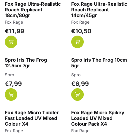
Fox Rage Ultra-Realistic
Fox Rage Ultra-Realistic
Roach Replicant
Roach Replicant
18cm/80gr
14cm/45gr
Merk:
Merk:
Fox Rage
Fox Rage
Prijs: 11,99
Prijs: 10,50
€11,99
€10,50
Spro Iris The Frog
Spro Iris The Frog 10cm
12.5cm 7gr
5gr
Merk:
Merk:
Spro
Spro
Prijs: 7,99
Prijs: 6,99
€7,99
€6,99
Fox Rage Micro Tiddler
Fox Rage Micro Spikey
Fast Loaded UV Mixed
Loaded UV Mixed
Colour X4
Colour Pack X4
Merk:
Merk:
Fox Rage
Fox Rage