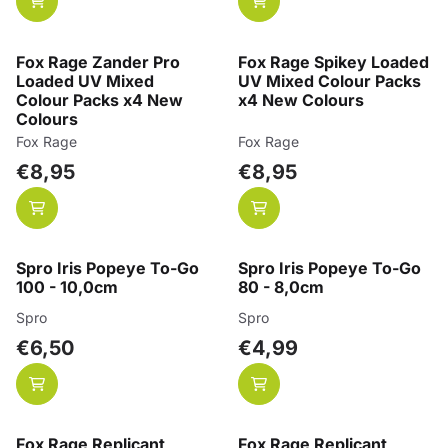
Fox Rage Zander Pro
Fox Rage Spikey Loaded
Loaded UV Mixed
UV Mixed Colour Packs
Colour Packs x4 New
x4 New Colours
Colours
Merk:
Merk:
Fox Rage
Fox Rage
Prijs: 8,95
Prijs: 8,95
€8,95
€8,95
Spro Iris Popeye To-Go
Spro Iris Popeye To-Go
100 - 10,0cm
80 - 8,0cm
Merk:
Merk:
Spro
Spro
Prijs: 6,50
Prijs: 4,99
€6,50
€4,99
Fox Rage Replicant
Fox Rage Replicant