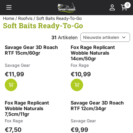
Cookievoorkeuren zijn momenteel gesloten.
0
Home
/
Roofvis
/
Soft Baits Ready-To-Go
Soft Baits Ready-To-Go
Sorteermethode
31
Artikelen
Savage Gear 3D Roach
Fox Rage Replicant
RTF 15cm/60gr
Wobble Naturals
14cm/50gr
Merk:
Merk:
Savage Gear
Fox Rage
Prijs: 11,99
Prijs: 10,99
€11,99
€10,99
Fox Rage Replicant
Savage Gear 3D Roach
Wobble Naturals
RTF 12cm/34gr
7,5cm/11gr
Merk:
Merk:
Fox Rage
Savage Gear
Prijs: 7,50
Prijs: 9,99
€7,50
€9,99