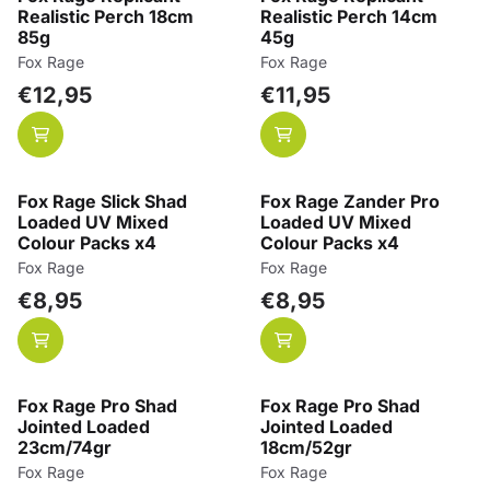
Realistic Perch 18cm
Realistic Perch 14cm
85g
45g
Merk:
Merk:
Fox Rage
Fox Rage
Prijs: 12,95
Prijs: 11,95
€12,95
€11,95
Fox Rage Slick Shad
Fox Rage Zander Pro
Loaded UV Mixed
Loaded UV Mixed
Colour Packs x4
Colour Packs x4
Merk:
Merk:
Fox Rage
Fox Rage
Prijs: 8,95
Prijs: 8,95
€8,95
€8,95
Fox Rage Pro Shad
Fox Rage Pro Shad
Jointed Loaded
Jointed Loaded
23cm/74gr
18cm/52gr
Merk:
Merk:
Fox Rage
Fox Rage