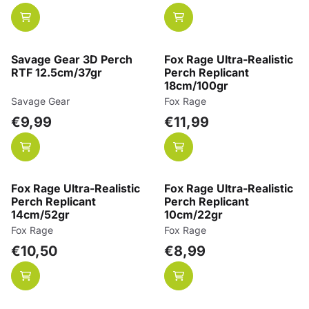
Savage Gear 3D Perch
Fox Rage Ultra-Realistic
RTF 12.5cm/37gr
Perch Replicant
18cm/100gr
Merk:
Merk:
Savage Gear
Fox Rage
Prijs: 9,99
Prijs: 11,99
€9,99
€11,99
Fox Rage Ultra-Realistic
Fox Rage Ultra-Realistic
Perch Replicant
Perch Replicant
14cm/52gr
10cm/22gr
Merk:
Merk:
Fox Rage
Fox Rage
Prijs: 10,50
Prijs: 8,99
€10,50
€8,99