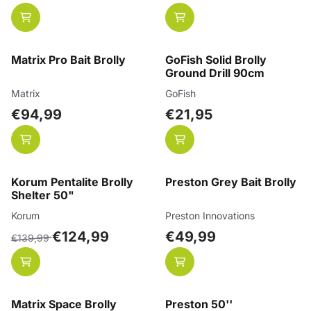
Matrix Pro Bait Brolly
GoFish Solid Brolly
Ground Drill 90cm
Merk:
Merk:
Matrix
GoFish
Prijs: 94,99
Prijs: 21,95
€94,99
€21,95
Korum Pentalite Brolly
Preston Grey Bait Brolly
Shelter 50"
Merk:
Merk:
Korum
Preston Innovations
Van 139,99 voor 124,99
Prijs: 49,99
€124,99
€49,99
€139,99
Matrix Space Brolly
Preston 50''