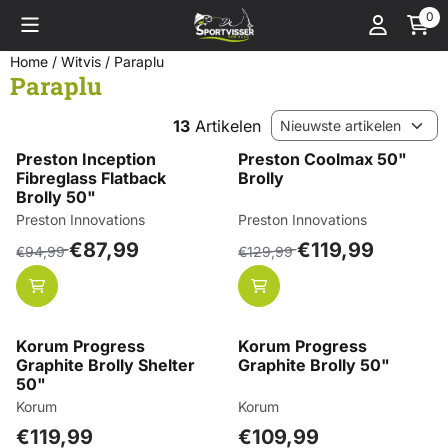
Cookievoorkeuren zijn momenteel gesloten.
0
Home
/
Witvis
/
Paraplu
Paraplu
Sorteermethode
13
Artikelen
Preston Inception
Preston Coolmax 50"
Fibreglass Flatback
Brolly
Brolly 50"
Merk:
Merk:
Preston Innovations
Preston Innovations
Van 94,99 voor 87,99
Van 129,99 voor 119,99
€87,99
€119,99
€94,99
€129,99
Korum Progress
Korum Progress
Graphite Brolly Shelter
Graphite Brolly 50"
50"
Merk:
Merk:
Korum
Korum
Prijs: 119,99
Prijs: 109,99
€119,99
€109,99