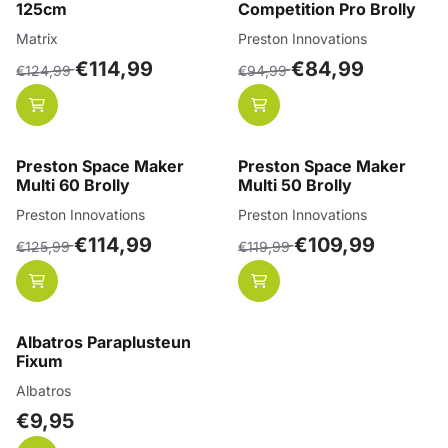
125cm
Competition Pro Brolly
Merk:
Merk:
Matrix
Preston Innovations
Van 124,99 voor 114,99
Van 94,99 voor 84,99
€114,99
€84,99
€124,99
€94,99
Preston Space Maker
Preston Space Maker
Multi 60 Brolly
Multi 50 Brolly
Merk:
Merk:
Preston Innovations
Preston Innovations
Van 125,99 voor 114,99
Van 119,99 voor 109,99
€114,99
€109,99
€125,99
€119,99
Albatros Paraplusteun
Fixum
Merk:
Albatros
Prijs: 9,95
€9,95