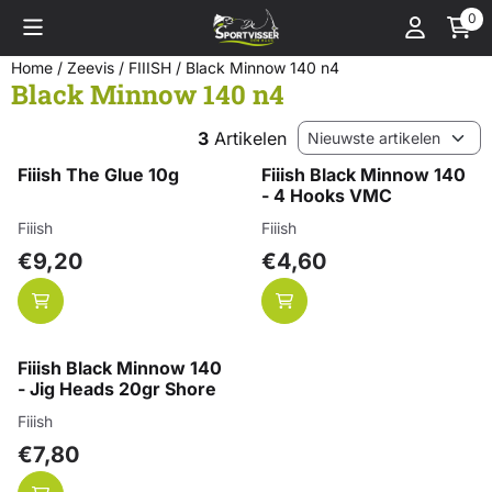
Cookievoorkeuren zijn momenteel gesloten.
0
Home
/
Zeevis
/
FIIISH
/
Black Minnow 140 n4
Black Minnow 140 n4
Sorteermethode
3
Artikelen
Fiiish The Glue 10g
Fiiish Black Minnow 140
- 4 Hooks VMC
Merk:
Merk:
Fiiish
Fiiish
Prijs: 9,20
Prijs: 4,60
€9,20
€4,60
Fiiish Black Minnow 140
- Jig Heads 20gr Shore
Merk:
Fiiish
Prijs: 7,80
€7,80