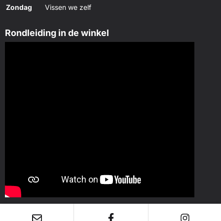
Zondag
Vissen we zelf
Rondleiding in de winkel
KvK: 42088769 - Btw: NL869658864B01