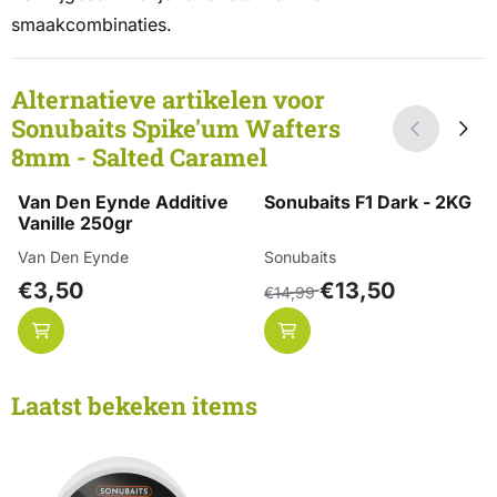
smaakcombinaties.
Alternatieve artikelen voor
Sonubaits Spike'um Wafters
8mm - Salted Caramel
Van Den Eynde Additive
Sonubaits F1 Dark - 2KG
Vanille 250gr
Merk:
Merk:
Van Den Eynde
Sonubaits
Prijs: 3,50
Van 14,99 voor 13,50
€3,50
€13,50
€14,99
Laatst bekeken items