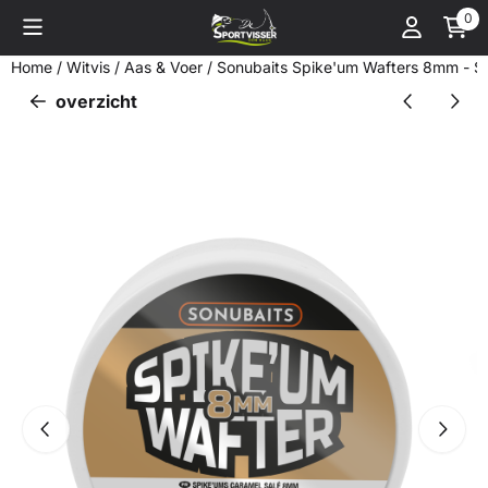
Cookievoorkeuren zijn momenteel gesloten.
0
Home
/
Witvis
/
Aas & Voer
/
Sonubaits Spike'um Wafters 8mm - S
overzicht