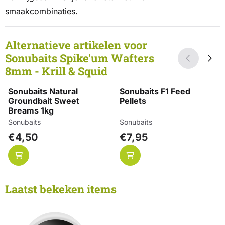
smaakcombinaties.
Alternatieve artikelen voor
Sonubaits Spike'um Wafters
8mm - Krill & Squid
Sonubaits Natural
Sonubaits F1 Feed
Groundbait Sweet
Pellets
Breams 1kg
Merk:
Merk:
Sonubaits
Sonubaits
Prijs: 4,50
Prijs: 7,95
€4,50
€7,95
Laatst bekeken items