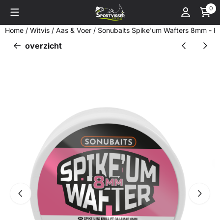
Cookievoorkeuren zijn momenteel gesloten.
0
Home
/
Witvis
/
Aas & Voer
/
Sonubaits Spike'um Wafters 8mm - Kri
overzicht