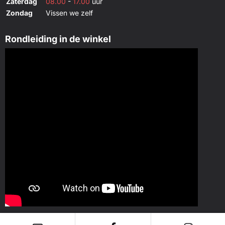
Zaterdag
08.00
-
17.00
uur
Zondag
Vissen we zelf
Rondleiding in de winkel
KvK: 42088769 - Btw: NL869658864B01