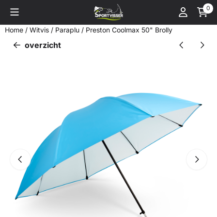
Cookievoorkeuren zijn momenteel gesloten.
0
Home
/
Witvis
/
Paraplu
/
Preston Coolmax 50" Brolly
overzicht