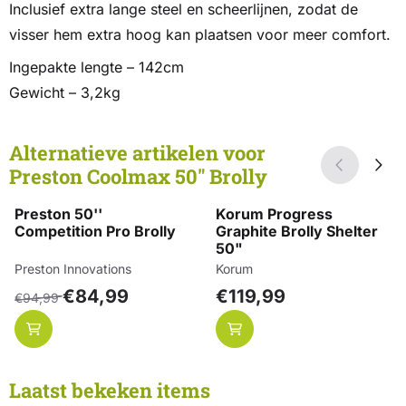
Inclusief extra lange steel en scheerlijnen, zodat de
visser hem extra hoog kan plaatsen voor meer comfort.
Ingepakte lengte – 142cm
Gewicht – 3,2kg
Alternatieve artikelen voor
Preston Coolmax 50" Brolly
Preston 50''
Korum Progress
Competition Pro Brolly
Graphite Brolly Shelter
50"
Merk:
Merk:
Preston Innovations
Korum
Van 94,99 voor 84,99
Prijs: 119,99
€84,99
€119,99
€94,99
Laatst bekeken items