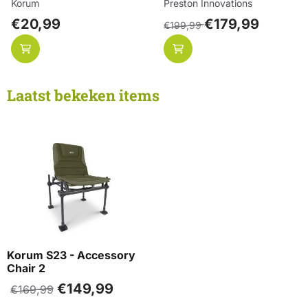
Merk:
Merk:
Korum
Preston Innovations
Prijs: 20,99
Van 199,99 voor 179,99
€20,99
€179,99
€199,99
Laatst bekeken items
Korum S23 - Accessory
Chair 2
€
149,99
€
169,99