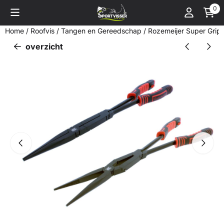
Cookievoorkeuren zijn momenteel gesloten.
0
Home
/
Roofvis
/
Tangen en Gereedschap
/
Rozemeijer Super Grip 
overzicht