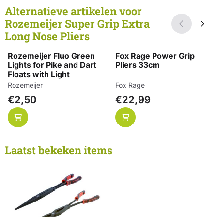
Alternatieve artikelen voor
Rozemeijer Super Grip Extra
Long Nose Pliers
Rozemeijer Fluo Green
Fox Rage Power Grip
Lights for Pike and Dart
Pliers 33cm
Floats with Light
Merk:
Merk:
Rozemeijer
Fox Rage
Prijs: 2,50
Prijs: 22,99
€2,50
€22,99
Laatst bekeken items