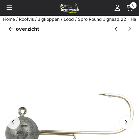
Cookievoorkeuren zijn momenteel gesloten.
0
Home
/
Roofvis
/
Jigkoppen / Lood
/
Spro Round Jighead 22 - Ha
overzicht