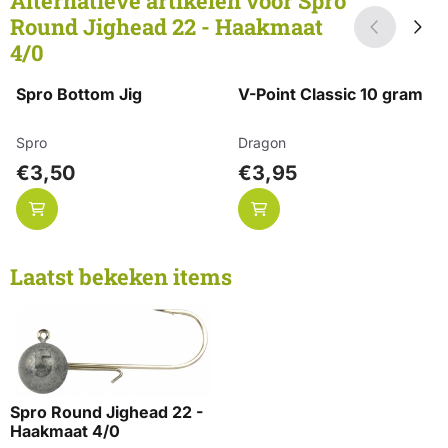
Alternatieve artikelen voor
Spro
Round Jighead 22 - Haakmaat
4/0
Spro Bottom Jig
V-Point Classic 10 gram
Merk:
Merk:
Spro
Dragon
Prijs: 3,50
Prijs: 3,95
€3,50
€3,95
Laatst bekeken items
Spro Round Jighead 22 -
Haakmaat 4/0