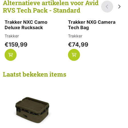
Alternatieve artikelen voor
Avid
RVS Tech Pack - Standard
Trakker NXC Camo
Trakker NXG Camera
Deluxe Rucksack
Tech Bag
Merk:
Merk:
Trakker
Trakker
Prijs: 159,99
Prijs: 74,99
€159,99
€74,99
Laatst bekeken items