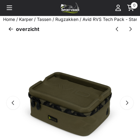
Cookievoorkeuren zijn momenteel gesloten.
0
Home
/
Karper
/
Tassen / Rugzakken
/
Avid RVS Tech Pack - Stan
overzicht