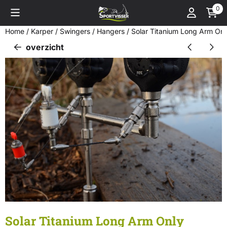
Cookievoorkeuren zijn momenteel gesloten.
0
Home
/
Karper
/
Swingers / Hangers
/
Solar Titanium Long Arm Onl
overzicht
Solar Titanium Long Arm Only