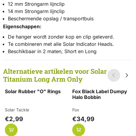
12 mm Strongarm lijnclip
14 mm Strongarm lijnclip
Beschermende opslag / transportbuis
Eigenschappen:
De hanger wordt zonder kop en clip geleverd.
Te combineren met alle Solar Indicator Heads.
Beschikbaar in 2 maten, Short en Long
Alternatieve artikelen voor
Solar
Titanium Long Arm Only
Solar Rubber "O" Rings
Fox Black Label Dumpy
Halo Bobbin
Merk:
Merk:
Solar Tackle
Fox
Prijs: 2,99
Prijs: 34,99
€2,99
€34,99