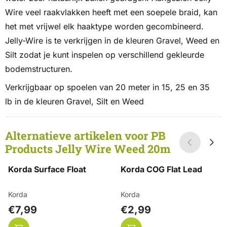
Wire veel raakvlakken heeft met een soepele braid, kan
het met vrijwel elk haaktype worden gecombineerd.
Jelly-Wire is te verkrijgen in de kleuren Gravel, Weed en
Silt zodat je kunt inspelen op verschillend gekleurde
bodemstructuren.
Verkrijgbaar op spoelen van 20 meter in 15, 25 en 35
lb in de kleuren Gravel, Silt en Weed
Alternatieve artikelen voor
PB
Products Jelly Wire Weed 20m
Korda Surface Float
Korda COG Flat Lead
Merk:
Merk:
Korda
Korda
Prijs: 7,99
Prijs: 2,99
€7,99
€2,99