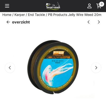
Cookievoorkeuren zijn momenteel gesloten.
0
Home
/
Karper
/
End Tackle
/
PB Products Jelly Wire Weed 20m
overzicht