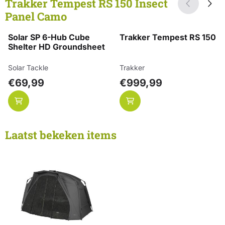
Trakker Tempest RS 150 Insect
Panel Camo
Solar SP 6-Hub Cube
Trakker Tempest RS 150
Shelter HD Groundsheet
Merk:
Merk:
Solar Tackle
Trakker
Prijs: 69,99
Prijs: 999,99
€69,99
€999,99
Laatst bekeken items