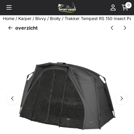
Cookievoorkeuren zijn momenteel gesloten.
0
Home
/
Karper
/
Bivvy / Brolly
/
Trakker Tempest RS 150 Insect Pa
overzicht