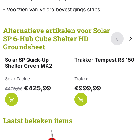
- Voorzien van Velcro bevestigings strips.
Alternatieve artikelen voor
Solar
SP 6-Hub Cube Shelter HD
Groundsheet
Solar SP Quick-Up
Trakker Tempest RS 150
Shelter Green MK2
Merk:
Merk:
Solar Tackle
Trakker
Van 473,96 voor 425,99
Prijs: 999,99
€425,99
€999,99
€473,96
Laatst bekeken items