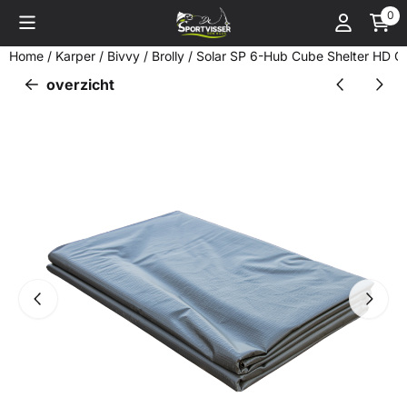
Cookievoorkeuren zijn momenteel gesloten.
0
Home
/
Karper
/
Bivvy / Brolly
/
Solar SP 6-Hub Cube Shelter HD G
overzicht