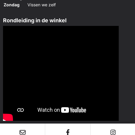
Zondag
Vissen we zelf
Rondleiding in de winkel
KvK: 42088769 - Btw: NL869658864B01