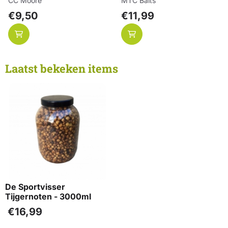
CC Moore
MTC Baits
Prijs: 9,50
Prijs: 11,99
€9,50
€11,99
Laatst bekeken items
De Sportvisser
Tijgernoten - 3000ml
€
16,99