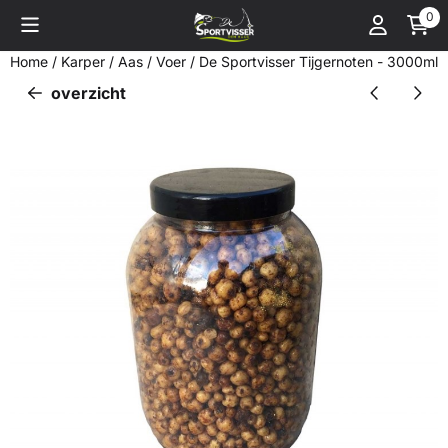
Cookievoorkeuren zijn momenteel gesloten.
0
Home
/
Karper
/
Aas / Voer
/
De Sportvisser Tijgernoten - 3000ml
overzicht