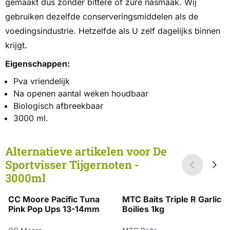
gemaakt dus zonder bittere of zure nasmaak. Wij
gebruiken dezelfde conserveringsmiddelen als de
voedingsindustrie. Hetzelfde als U zelf dagelijks binnen
krijgt.
Eigenschappen:
Pva vriendelijk
Na openen aantal weken houdbaar
Biologisch afbreekbaar
3000 ml.
Alternatieve artikelen voor
De
Sportvisser Tijgernoten -
3000ml
CC Moore Pacific Tuna
MTC Baits Triple R Garlic
Pink Pop Ups 13-14mm
Boilies 1kg
Merk:
Merk: